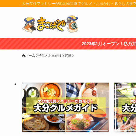
大分在住ファミリーが地元民目線でグルメ・お出かけ・暮らしの役
2023年1月オープン！杉乃井ホテル「宙館」レビュー記事
ホーム
子供とお出かけ
宮崎