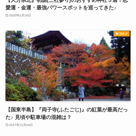
【大分県北】初詣(三社参り)のおすすめ神社３選！恋
愛運・金運・最強パワースポットを巡ってきた♪
2020年1月14日
国東市
【国東半島】『両子寺(ふたごじ)』の紅葉が最高だっ
た♪ 見頃や駐車場の混雑は？
2017年11月24日