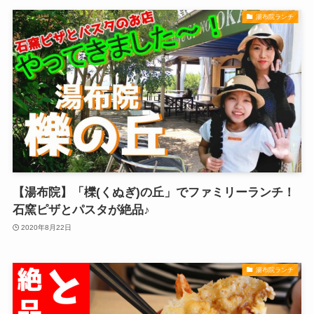
湯布院ランチ
【湯布院】「櫟(くぬぎ)の丘」でファミリーランチ！
石窯ピザとパスタが絶品♪
2020年8月22日
湯布院ランチ