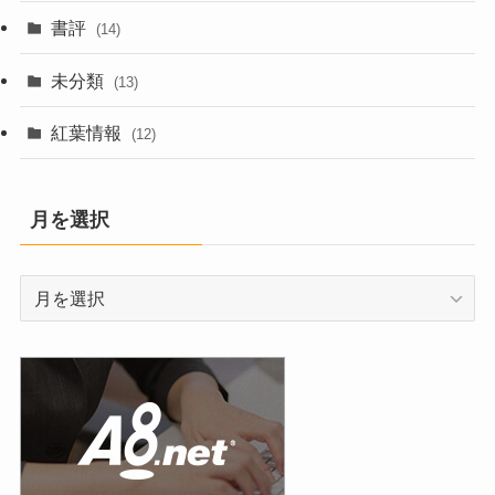
書評
(14)
未分類
(13)
紅葉情報
(12)
月を選択
月
を
選
択