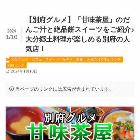
【別府グルメ】「甘味茶屋」のだ
んご汁と絶品餅スイーツをご紹介♪
2024
1/10
大分郷土料理が楽しめる別府の人
気店！
大分グルメ
カフェ
スイーツ・かき氷
和食
大分のおすすめランチ
別府ランチ
2024年1月10日
当ページのリンクには広告が含まれています。