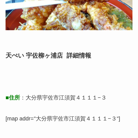
天ぺい 宇佐柳ヶ浦店 詳細情報
■住所
：大分県宇佐市江須賀４１１１−３
[map addr=”大分県宇佐市江須賀４１１１−３”]