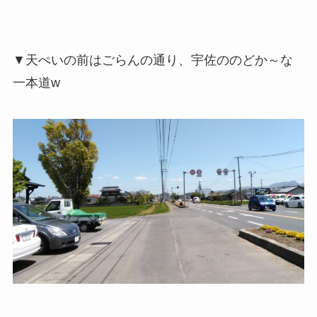
▼天ぺいの前はごらんの通り、宇佐ののどか～な
一本道w