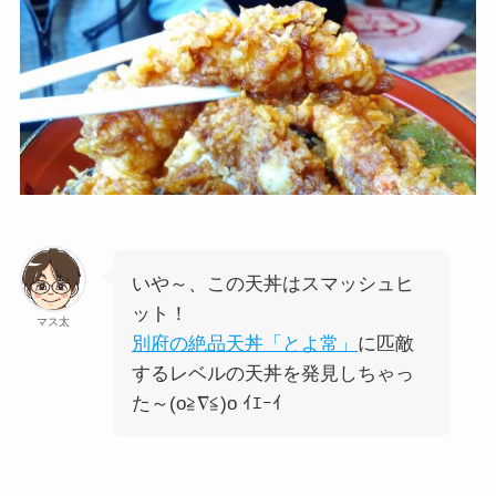
いや～、この天丼はスマッシュヒ
ット！
マス太
別府の絶品天丼「とよ常」
に匹敵
するレベルの天丼を発見しちゃっ
た～(o≧∇≦)o ｲｴｰｲ