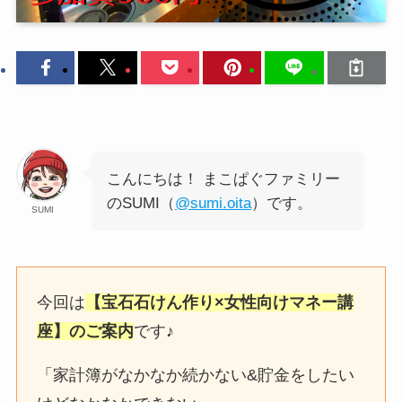
こんにちは！ まこぱぐファミリー
のSUMI（
@sumi.oita
）です。
SUMI
今回は
【宝石石けん作り×女性向けマネー講
座】のご案内
です♪
「家計簿がなかなか続かない&貯金をしたい