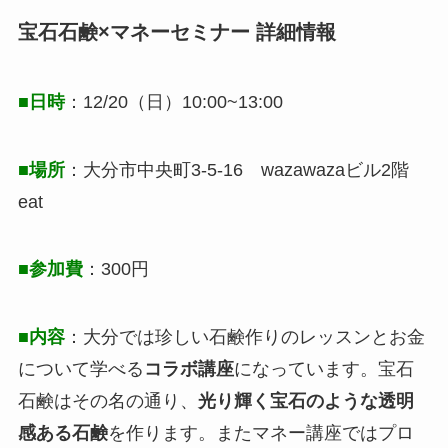
宝石石鹸×マネーセミナー 詳細情報
■日時
：12/20（日）10:00~13:00
■場所
：大分市中央町3-5-16 wazawazaビル2階
eat
■参加費
：300円
■内容
：大分では珍しい石鹸作りのレッスンとお金
について学べる
コラボ講座
になっています。宝石
石鹸はその名の通り、
光り輝く宝石のような透明
感ある石鹸
を作ります。またマネー講座ではプロ