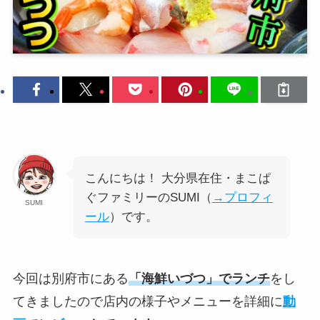
こんにちは！ 大分県在住・まこぱ
ぐファミリーのSUMI（
→プロフィ
SUMI
ール
）です。
今回は別府市にある
「海鮮いづつ」でランチ
をし
てきましたので店内の様子やメニューを詳細に
動