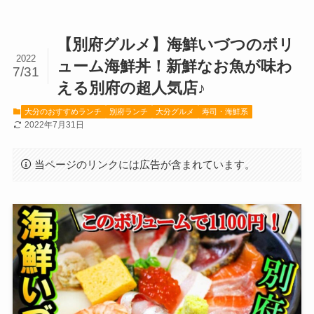
【別府グルメ】海鮮いづつのボリ
2022
ューム海鮮丼！新鮮なお魚が味わ
7/31
える別府の超人気店♪
大分のおすすめランチ
別府ランチ
大分グルメ
寿司・海鮮系
2022年7月31日
当ページのリンクには広告が含まれています。