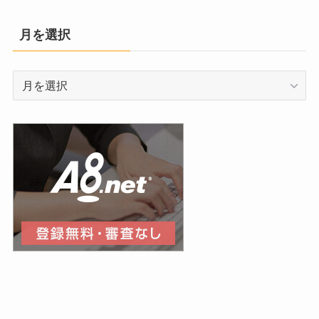
月を選択
月
を
選
択