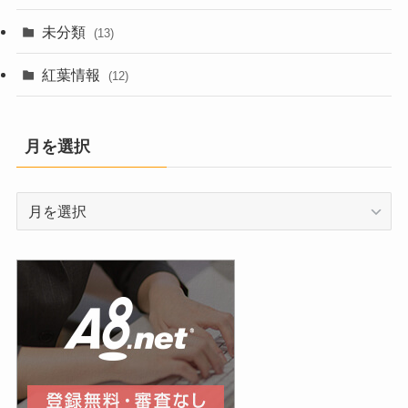
未分類
(13)
紅葉情報
(12)
月を選択
月
を
選
択