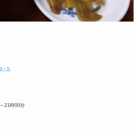
９−５
分～21時00分