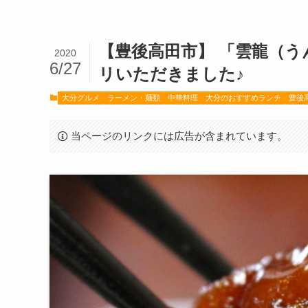
【豊後高田市】 「雲龍（
2020
6/27
リいただきました♪
大分グルメ
ラーメン・麺類
中華料理
大分のおすすめランチ
豊後
当ページのリンクには広告が含まれています。