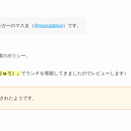
ロガーのマス太（
@masutablog
）です。
僕のポリシー。
りゅう）」
でランチを堪能してきましたのでレビューします♪
店されたようです。