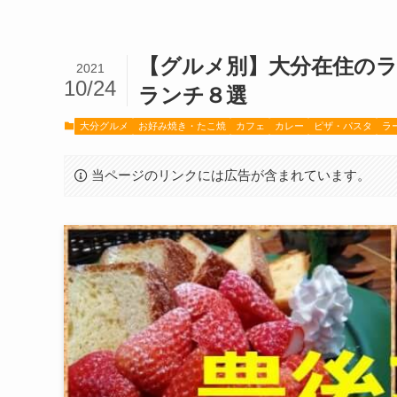
【グルメ別】大分在住の
2021
10/24
ランチ８選
大分グルメ
お好み焼き・たこ焼
カフェ
カレー
ピザ・パスタ
ラ
当ページのリンクには広告が含まれています。