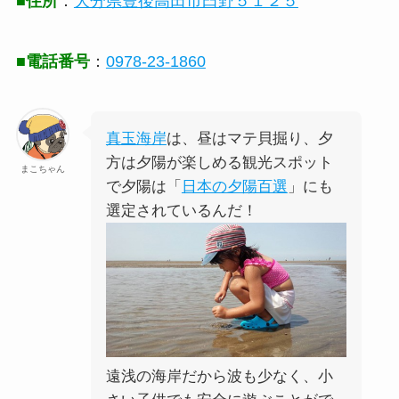
■住所
：
大分県豊後高田市臼野５１２５
■電話番号
：
0978-23-1860
真玉海岸
は、昼はマテ貝掘り、夕
方は夕陽が楽しめる観光スポット
まこちゃん
で夕陽は「
日本の夕陽百選
」にも
選定されているんだ！
遠浅の海岸だから波も少なく、小