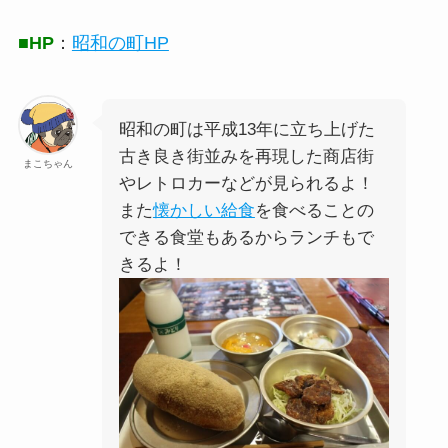
■HP
：
昭和の町HP
昭和の町は平成13年に立ち上げた
古き良き街並みを再現した商店街
まこちゃん
やレトロカーなどが見られるよ！
また
懐かしい給食
を食べることの
できる食堂もあるからランチもで
きるよ！