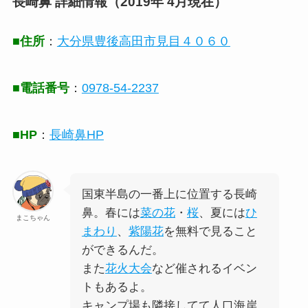
長崎鼻 詳細情報（2019年 4月現在）
■住所
：
大分県豊後高田市見目４０６０
■電話番号
：
0978-54-2237
■HP
：
長崎鼻HP
国東半島の一番上に位置する長崎
鼻。春には
菜の花
・
桜
、夏には
ひ
まこちゃん
まわり
、
紫陽花
を無料で見ること
ができるんだ。
また
花火大会
など催されるイベン
トもあるよ。
キャンプ場も隣接してて人口海岸