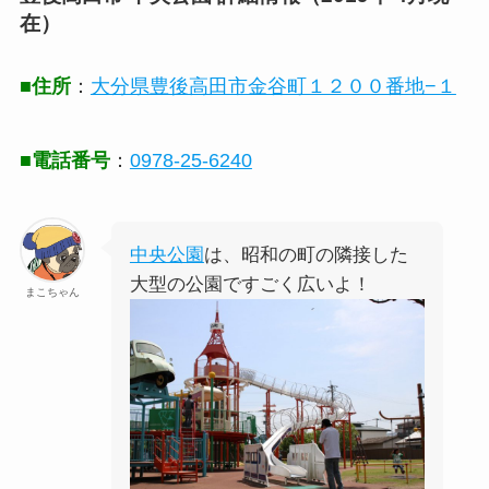
在）
■住所
：
大分県豊後高田市金谷町１２００番地−１
■電話番号
：
0978-25-6240
中央公園
は、昭和の町の隣接した
大型の公園ですごく広いよ！
まこちゃん